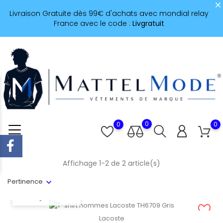
Livraison Gratuite dès 99€ d'achats avec mondial relay
France avec le code :
Livgratuit
0
0
0
Affichage 1-2 de 2 article(s)
Pertinence
APERÇU RAPIDE
Lacoste