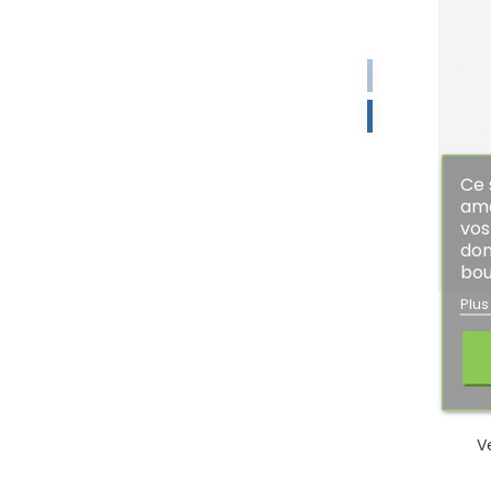
Ce 
amé
vos
don
bou
Plus
V