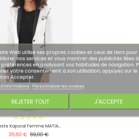
site Web utilise ses propres cookies et ceux de tiers pour
liorer nos services et vous montrer des publicités liées à
 préférences en analysant vos habitudes de navigation. 
ner votre consentement à son utilisation, appuyez sur le
ton Accepter.
 d'informations
Personnaliser les cookies
REJETER TOUT
J'ACCEPTE
Kaporal
este Kaporal Femme MATIA...
Prix
Prix
35,60 €
89,00 €