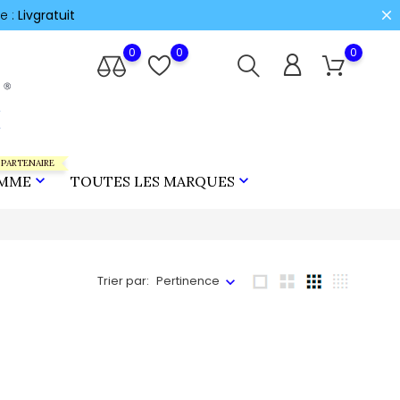
e :
Livgratuit
0
0
0
 PARTENAIRE


MME
TOUTES LES MARQUES
Trier par:
Pertinence