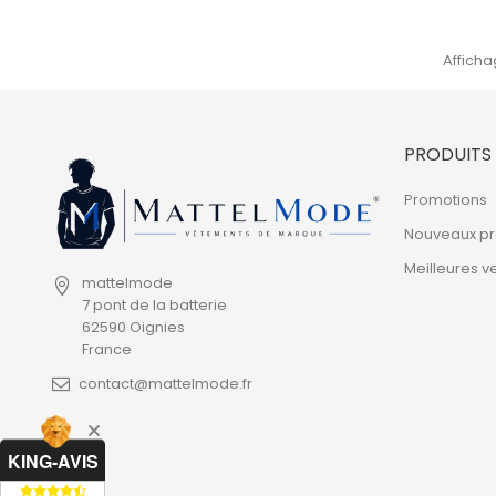
Affichag
PRODUITS
Promotions
Nouveaux pr
Meilleures v
mattelmode
7 pont de la batterie
62590 Oignies
France
contact@mattelmode.fr
KING-AVIS