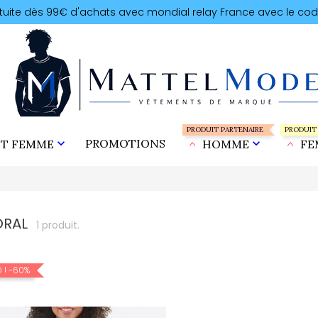
atuite dès 99€ d'achats avec mondial relay France avec le cod
PRODUIT PARTENAIRE
PRODUIT

PROMOTIONS

T FEMME
HOMME
FE
ORAL
1 produit.
 !
-60%