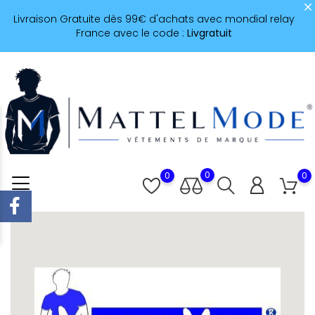
Livraison Gratuite dès 99€ d'achats avec mondial relay
France avec le code :
Livgratuit
0
0
0