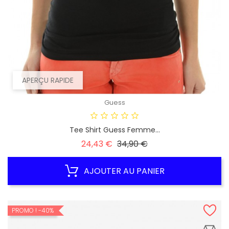
APERÇU RAPIDE
Guess
Tee Shirt Guess Femme...
Prix
Prix
24,43 €
34,90 €
habituel
AJOUTER AU PANIER
PROMO !
-40%