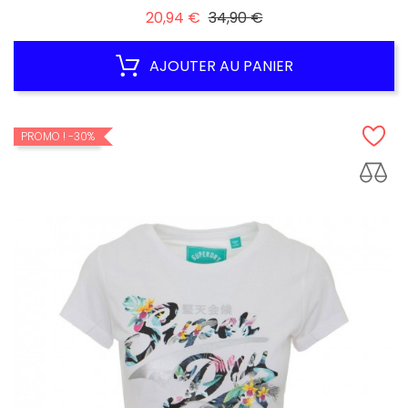
Prix
Prix
20,94 €
34,90 €
habituel
AJOUTER AU PANIER
PROMO !
-30%