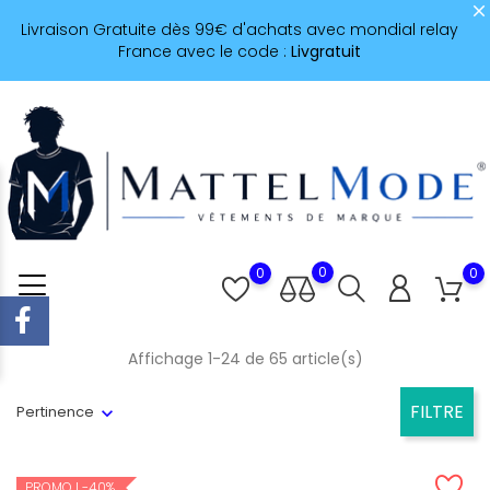
Livraison Gratuite dès 99€ d'achats avec mondial relay
France avec le code :
Livgratuit
0
0
0
Affichage 1-24 de 65 article(s)
FILTRE
Pertinence
PROMO !
-40%