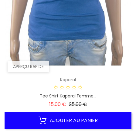
APERÇU RAPIDE
Kaporal
Tee Shirt Kaporal Femme...
Prix
Prix
15,00 €
25,00 €
habituel
AJOUTER AU PANIER