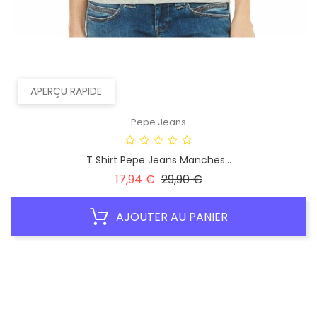
APERÇU RAPIDE
Pepe Jeans
T Shirt Pepe Jeans Manches...
Prix
Prix
17,94 €
29,90 €
habituel
AJOUTER AU PANIER
PROMO !
-30%