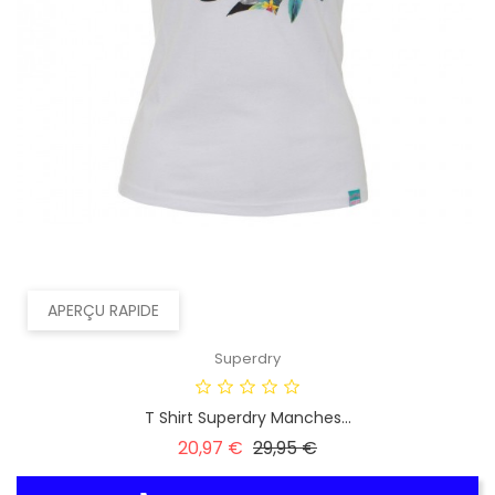
APERÇU RAPIDE
Superdry
T Shirt Superdry Manches...
Prix
Prix
20,97 €
29,95 €
habituel