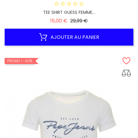
TEE SHIRT GUESS FEMME...
Prix
Prix
15,00 €
29,99 €
habituel
AJOUTER AU PANIER
PROMO !
-40%