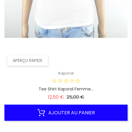
APERÇU RAPIDE
Kaporal
Tee Shirt Kaporal Femme...
Prix
Prix
12,50 €
25,00 €
habituel
AJOUTER AU PANIER