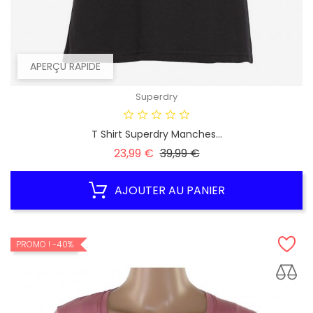
APERÇU RAPIDE
Superdry
T Shirt Superdry Manches...
Prix
Prix
23,99 €
39,99 €
habituel
AJOUTER AU PANIER
PROMO !
-40%