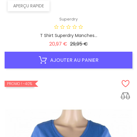
APERÇU RAPIDE
Superdry
T Shirt Superdry Manches...
Prix
Prix
20,97 €
29,95 €
habituel
AJOUTER AU PANIER
PROMO !
-40%