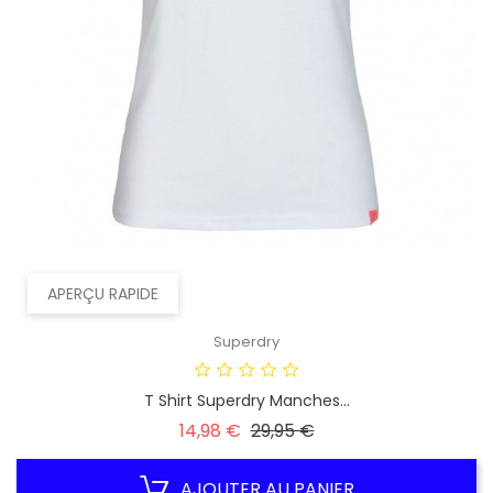
APERÇU RAPIDE
Superdry
T Shirt Superdry Manches...
Prix
Prix
14,98 €
29,95 €
habituel
AJOUTER AU PANIER