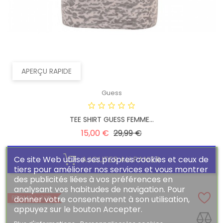
APERÇU RAPIDE
Guess
TEE SHIRT GUESS FEMME...
Prix
Prix
15,00 €
29,99 €
habituel
Ce site Web utilise ses propres cookies et ceux de
AJOUTER AU PANIER
tiers pour améliorer nos services et vous montrer
des publicités liées à vos préférences en
analysant vos habitudes de navigation. Pour
donner votre consentement à son utilisation,
PROMO !
-30%
appuyez sur le bouton Accepter.