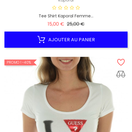
Kaporal
Tee Shirt Kaporal Femme...
Prix
Prix
15,00 €
25,00 €
habituel
AJOUTER AU PANIER
PROMO !
-40%