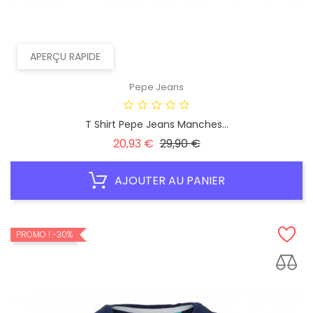
APERÇU RAPIDE
Pepe Jeans
T Shirt Pepe Jeans Manches...
Prix
Prix
20,93 €
29,90 €
habituel
AJOUTER AU PANIER
PROMO !
-30%