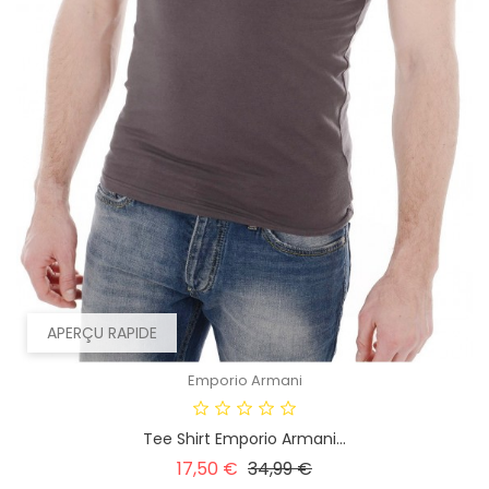
APERÇU RAPIDE
Emporio Armani
Tee Shirt Emporio Armani...
Prix
Prix
17,50 €
34,99 €