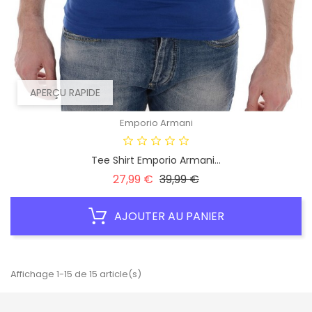
APERÇU RAPIDE
Emporio Armani
Tee Shirt Emporio Armani...
Prix
Prix
27,99 €
39,99 €
habituel
AJOUTER AU PANIER
Affichage 1-15 de 15 article(s)