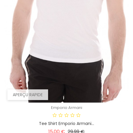
APERÇU RAPIDE
Emporio Armani
Tee Shirt Emporio Armani...
Prix
Prix
15,00 €
29,99 €