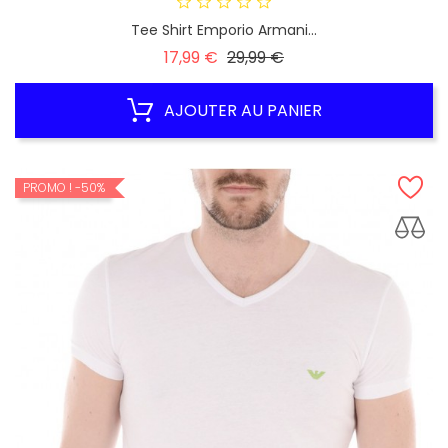
Tee Shirt Emporio Armani...
Prix
Prix
17,99 €
29,99 €
habituel
AJOUTER AU PANIER
PROMO !
-50%