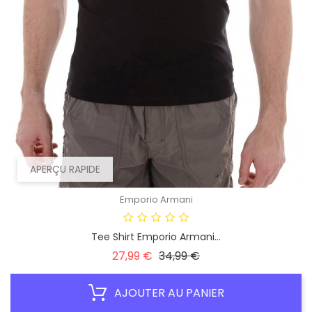
APERÇU RAPIDE
Emporio Armani
Tee Shirt Emporio Armani...
Prix
Prix
27,99 €
34,99 €
habituel
AJOUTER AU PANIER