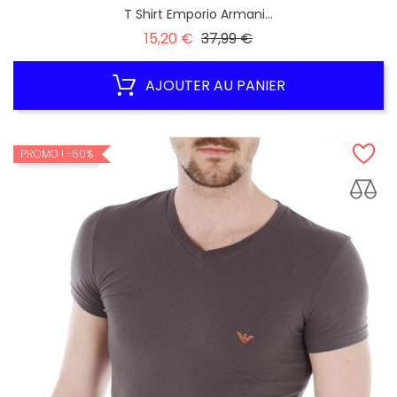
T Shirt Emporio Armani...
Prix
Prix
15,20 €
37,99 €
habituel
AJOUTER AU PANIER
PROMO !
-50%