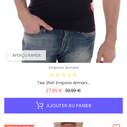
APERÇU RAPIDE
Emporio Armani
Tee Shirt Emporio Armani...
Prix
Prix
27,99 €
39,99 €
habituel
AJOUTER AU PANIER