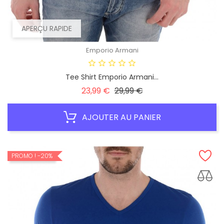
APERÇU RAPIDE
Emporio Armani
Tee Shirt Emporio Armani...
Prix
Prix
23,99 €
29,99 €
habituel
AJOUTER AU PANIER
PROMO !
-20%