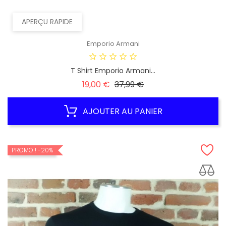
APERÇU RAPIDE
Emporio Armani
T Shirt Emporio Armani...
Prix
Prix
19,00 €
37,99 €
habituel
AJOUTER AU PANIER
PROMO !
-20%