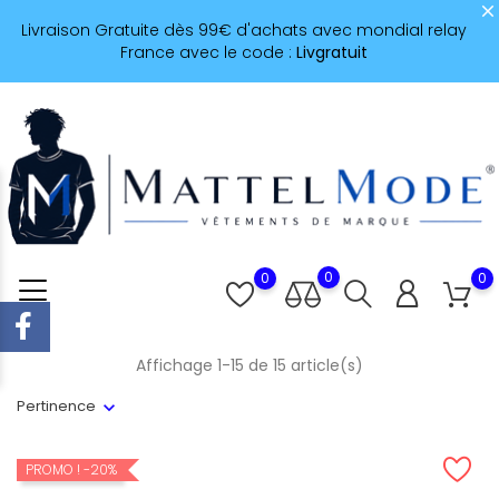
Livraison Gratuite dès 99€ d'achats avec mondial relay
France avec le code :
Livgratuit
0
0
0
Affichage 1-15 de 15 article(s)
Pertinence
PROMO !
-20%