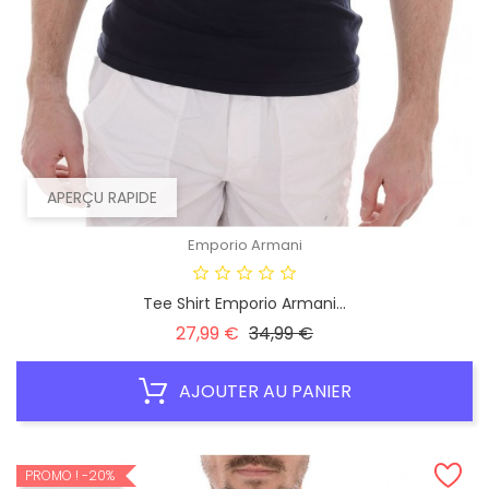
APERÇU RAPIDE
Emporio Armani
Tee Shirt Emporio Armani...
Prix
Prix
27,99 €
34,99 €
habituel
AJOUTER AU PANIER
PROMO !
-20%