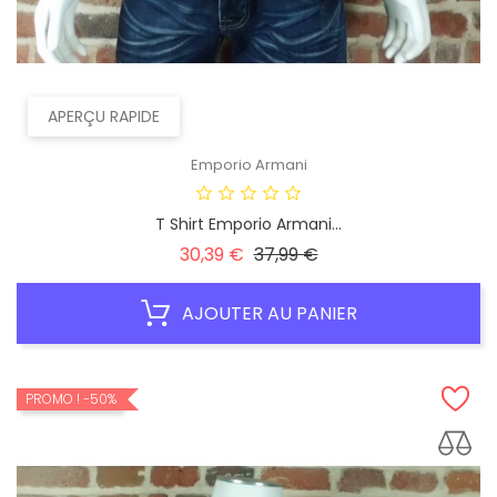
APERÇU RAPIDE
Emporio Armani
T Shirt Emporio Armani...
Prix
Prix
30,39 €
37,99 €
habituel
AJOUTER AU PANIER
PROMO !
-50%