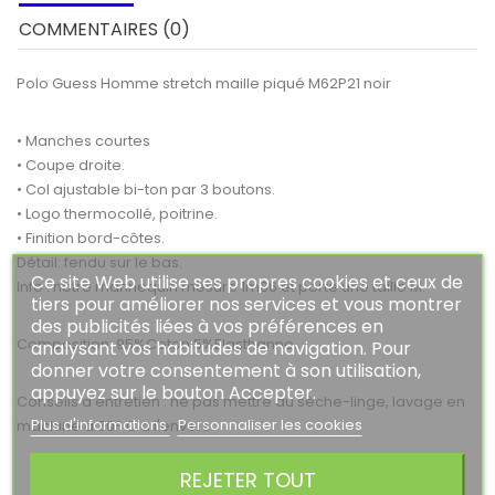
COMMENTAIRES (0)
Polo Guess Homme stretch maille piqué M62P21 noir
• Manches courtes
• Coupe droite.
• Col ajustable bi-ton par 3 boutons.
• Logo thermocollé, poitrine.
• Finition bord-côtes.
Détail: fendu sur le bas.
Ce site Web utilise ses propres cookies et ceux de
Info : notre mannequin mesure 1m86 et porte une taille M.
tiers pour améliorer nos services et vous montrer
des publicités liées à vos préférences en
Composition: 95%Coton 5%Elasthanne.
analysant vos habitudes de navigation. Pour
donner votre consentement à son utilisation,
appuyez sur le bouton Accepter.
Conseils d'entretien : ne pas mettre au sèche-linge, lavage en
Plus d'informations
Personnaliser les cookies
machine à 30° C a l'envers
REJETER TOUT