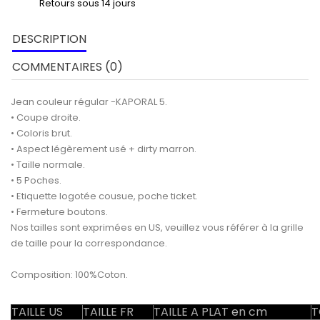
Retours sous 14 jours
DESCRIPTION
COMMENTAIRES (0)
Jean couleur régular -KAPORAL 5.
• Coupe droite.
• Coloris brut.
• Aspect légèrement usé + dirty marron.
• Taille normale.
• 5 Poches.
• Etiquette logotée cousue, poche ticket.
• Fermeture boutons.
Nos tailles sont exprimées en US, veuillez vous référer à la grille
de taille pour la correspondance.
Composition: 100%Coton.
TAILLE US
TAILLE FR
TAILLE A PLAT en cm
T