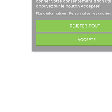
donner votre consentement à son utili
appuyez sur le bouton Accepter.
Jeans Kaporal Homme DROP...
Plus d'informations
Personnaliser les cookies
Prix
Prix
76,00 €
95,00 €
REJETER TOUT
habituel
AJOUTER AU PANIER
J'ACCEPTE
PROMO !
-20%