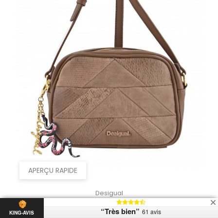
APERÇU RAPIDE
Desigual
“Très bien”
61 avis
KING-AVIS