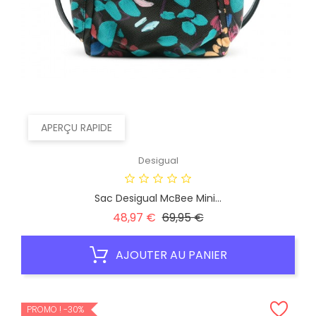
APERÇU RAPIDE
Desigual
Sac Desigual McBee Mini...
Prix
Prix
48,97 €
69,95 €
habituel
AJOUTER AU PANIER
PROMO !
-30%