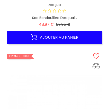
Desigual
Sac Bandoulière Desigual...
Prix
Prix
48,97 €
69,95 €
habituel
AJOUTER AU PANIER
PROMO !
-30%