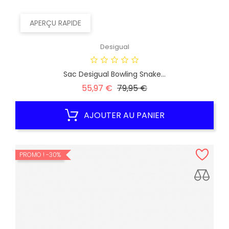
APERÇU RAPIDE
Desigual
Sac Desigual Bowling Snake...
Prix
Prix
55,97 €
79,95 €
habituel
AJOUTER AU PANIER
PROMO !
-30%