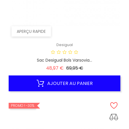
APERÇU RAPIDE
Desigual
Sac Desigual Bols Varsovia...
Prix
Prix
48,97 €
69,95 €
habituel
AJOUTER AU PANIER
PROMO !
-30%