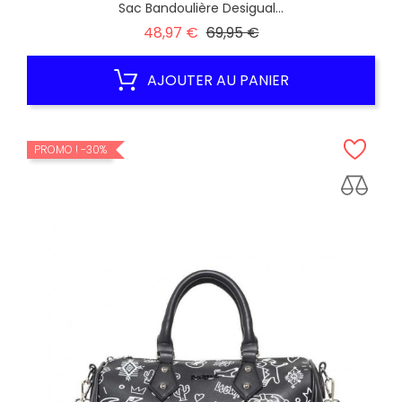
Sac Bandoulière Desigual...
Prix
Prix
48,97 €
69,95 €
habituel
AJOUTER AU PANIER
PROMO !
-30%