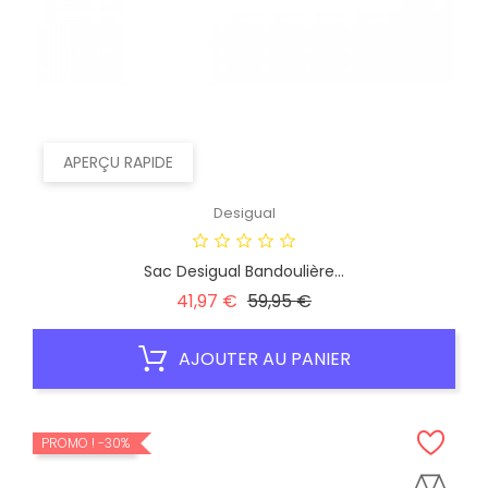
APERÇU RAPIDE
Desigual
Sac Desigual Bandoulière...
Prix
Prix
41,97 €
59,95 €
habituel
AJOUTER AU PANIER
PROMO !
-30%