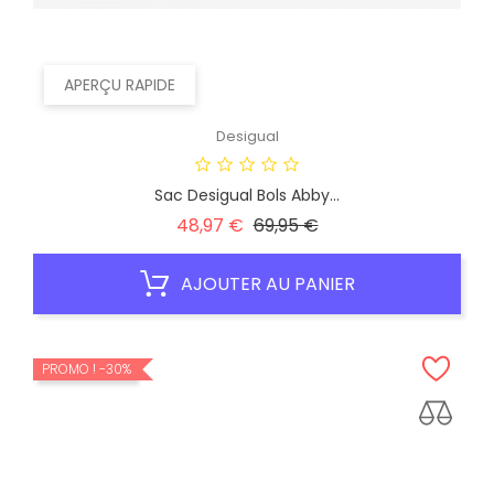
APERÇU RAPIDE
Desigual
Sac Desigual Bols Abby...
Prix
Prix
48,97 €
69,95 €
habituel
AJOUTER AU PANIER
PROMO !
-30%