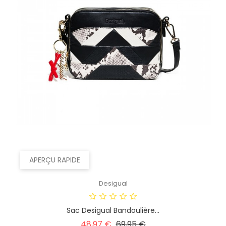
APERÇU RAPIDE
Desigual
Sac Desigual Bandoulière...
Prix
Prix
48,97 €
69,95 €