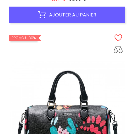
habituel
AJOUTER AU PANIER
PROMO !
-30%