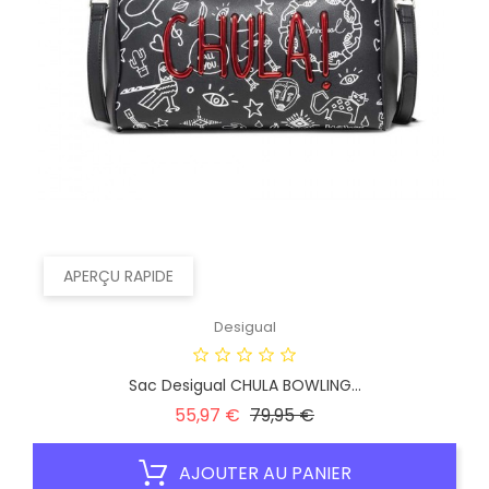
APERÇU RAPIDE
Desigual
Sac Desigual CHULA BOWLING...
Prix
Prix
55,97 €
79,95 €
habituel
AJOUTER AU PANIER