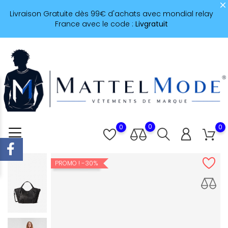
Livraison Gratuite dès 99€ d'achats avec mondial relay
France avec le code :
Livgratuit
0
0
0
-30%
PROMO !