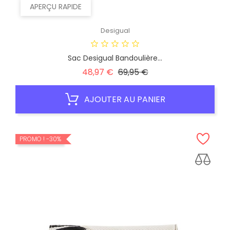
APERÇU RAPIDE
Desigual
Sac Desigual Bandoulière...
Prix
Prix
48,97 €
69,95 €
habituel
AJOUTER AU PANIER
PROMO !
-30%