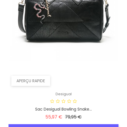
APERÇU RAPIDE
Desigual
Sac Desigual Bowling Snake...
Prix
Prix
55,97 €
79,95 €