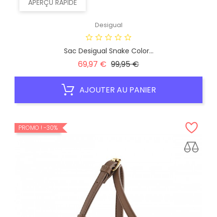
APERÇU RAPIDE
Desigual
Sac Desigual Snake Color...
Prix
Prix
69,97 €
99,95 €
habituel
AJOUTER AU PANIER
PROMO !
-30%