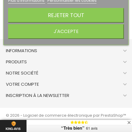
Plus d'informations
Personnaliser les cookies
REJETER TOUT
J'ACCEPTE

INFORMATIONS

PRODUITS

NOTRE SOCIÉTÉ

VOTRE COMPTE

INSCRIPTION À LA NEWSLETTER
© 2026 - Logiciel de commerce électronique par PrestaShop™
“Très bien”
61 avis
KING-AVIS