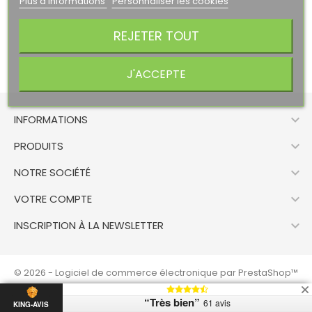
Plus d'informations
Personnaliser les cookies
REJETER TOUT
J'ACCEPTE

INFORMATIONS

PRODUITS

NOTRE SOCIÉTÉ

VOTRE COMPTE

INSCRIPTION À LA NEWSLETTER
© 2026 - Logiciel de commerce électronique par PrestaShop™
“Très bien”
61 avis
KING-AVIS