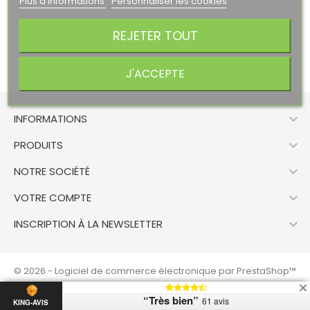
Plus d'informations
Personnaliser les cookies
REJETER TOUT
J'ACCEPTE

INFORMATIONS

PRODUITS

NOTRE SOCIÉTÉ

VOTRE COMPTE

INSCRIPTION À LA NEWSLETTER
© 2026 - Logiciel de commerce électronique par PrestaShop™
“Très bien”
61 avis
KING-AVIS