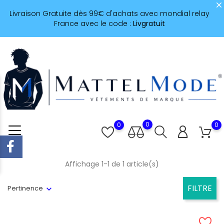
Livraison Gratuite dès 99€ d'achats avec mondial relay
France avec le code :
Livgratuit
0
0
0
Affichage 1-1 de 1 article(s)
FILTRE
Pertinence