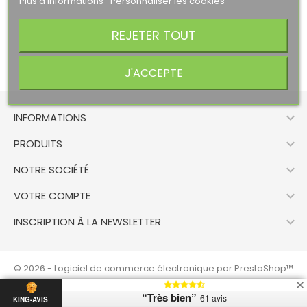
Plus d'informations
Personnaliser les cookies
REJETER TOUT
J'ACCEPTE

INFORMATIONS

PRODUITS

NOTRE SOCIÉTÉ

VOTRE COMPTE

INSCRIPTION À LA NEWSLETTER
© 2026 - Logiciel de commerce électronique par PrestaShop™
“Très bien”
61 avis
KING-AVIS