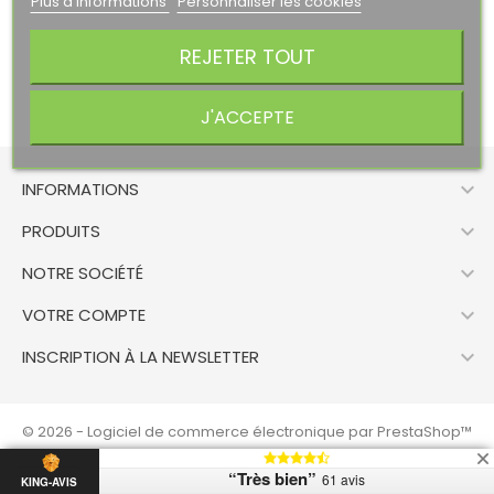
Plus d'informations
Personnaliser les cookies
REJETER TOUT
J'ACCEPTE

INFORMATIONS

PRODUITS

NOTRE SOCIÉTÉ

VOTRE COMPTE

INSCRIPTION À LA NEWSLETTER
© 2026 - Logiciel de commerce électronique par PrestaShop™
“Très bien”
61 avis
KING-AVIS