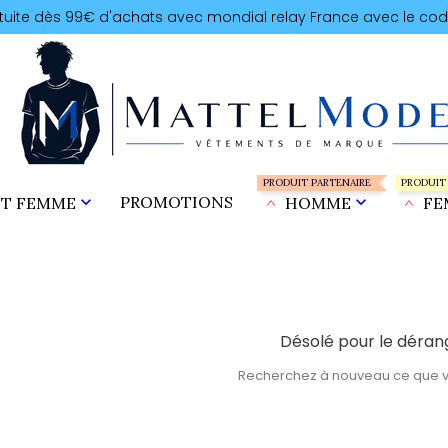
atuite dès 99€ d'achats avec mondial relay France avec le cod
PRODUIT PARTENAIRE
PRODUIT

PROMOTIONS

T FEMME
HOMME
FE
Désolé pour le déra
Recherchez à nouveau ce que 