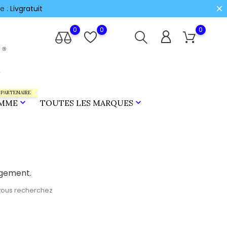
e :
Livgratuit
0
0
0
 PARTENAIRE


MME
TOUTES LES MARQUES
ngement.
vous recherchez