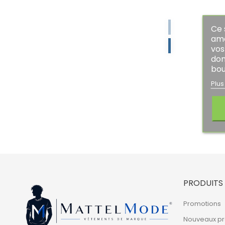
Ce 
amé
vos
don
bou
Plus
PRODUITS
Promotions
Nouveaux pr