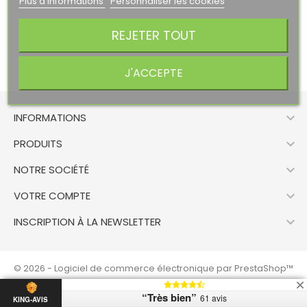
Plus d'informations
Personnaliser les cookies
REJETER TOUT
J'ACCEPTE

INFORMATIONS

PRODUITS

NOTRE SOCIÉTÉ

VOTRE COMPTE

INSCRIPTION À LA NEWSLETTER
© 2026 - Logiciel de commerce électronique par PrestaShop™
“Très bien”
61 avis
KING-AVIS