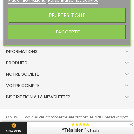
Plus d'informations
Personnaliser les cookies
REJETER TOUT
J'ACCEPTE

INFORMATIONS

PRODUITS

NOTRE SOCIÉTÉ

VOTRE COMPTE

INSCRIPTION À LA NEWSLETTER
© 2026 - Logiciel de commerce électronique par PrestaShop™
“Très bien”
61 avis
KING-AVIS