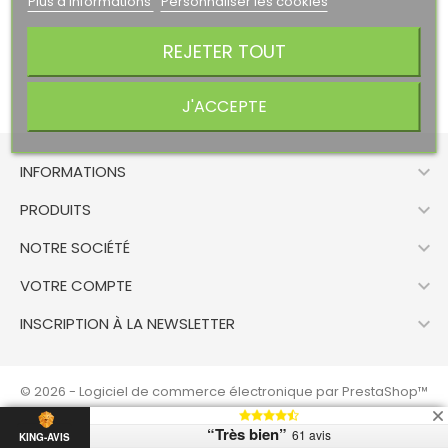
Plus d'informations
Personnaliser les cookies
REJETER TOUT
J'ACCEPTE

INFORMATIONS

PRODUITS

NOTRE SOCIÉTÉ

VOTRE COMPTE

INSCRIPTION À LA NEWSLETTER
© 2026 - Logiciel de commerce électronique par PrestaShop™
“Très bien”
61 avis
KING-AVIS