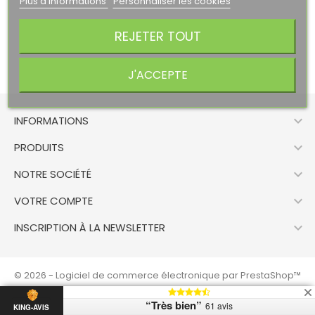
Plus d'informations
Personnaliser les cookies
REJETER TOUT
J'ACCEPTE

INFORMATIONS

PRODUITS

NOTRE SOCIÉTÉ

VOTRE COMPTE

INSCRIPTION À LA NEWSLETTER
© 2026 - Logiciel de commerce électronique par PrestaShop™
“Très bien”
61 avis
KING-AVIS