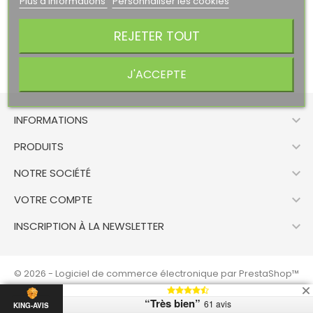
Plus d'informations
Personnaliser les cookies
REJETER TOUT
J'ACCEPTE

INFORMATIONS

PRODUITS

NOTRE SOCIÉTÉ

VOTRE COMPTE

INSCRIPTION À LA NEWSLETTER
© 2026 - Logiciel de commerce électronique par PrestaShop™
“Très bien”
61 avis
KING-AVIS