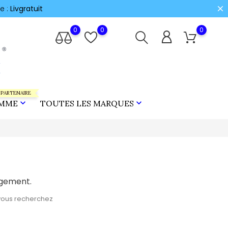
e :
Livgratuit
0
0
0
 PARTENAIRE


MME
TOUTES LES MARQUES
ngement.
vous recherchez