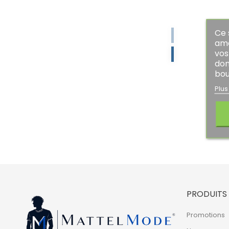
Ce 
amé
vos
don
bou
Plus
PRODUITS
Promotions