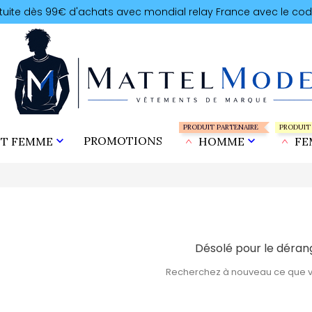
atuite dès 99€ d'achats avec mondial relay France avec le cod
PRODUIT PARTENAIRE
PRODUIT

PROMOTIONS

T FEMME
HOMME
FE
Désolé pour le déra
Recherchez à nouveau ce que 