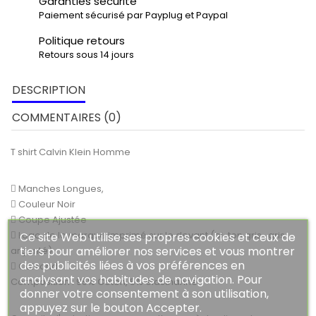
Garanties sécurité
Paiement sécurisé par Payplug et Paypal
Politique retours
Retours sous 14 jours
DESCRIPTION
COMMENTAIRES (0)
T shirt Calvin Klein Homme
 Manches Longues,
 Couleur Noir
 Coupe Ajustée
 Logo de la marque imprimé sur le devant (bi-ton gris , gris
Ce site Web utilise ses propres cookies et ceux de
tiers pour améliorer nos services et vous montrer
argenté)
des publicités liées à vos préférences en
 Col rond
analysant vos habitudes de navigation. Pour
Composition : 95% Coton, 5% élasthanne
donner votre consentement à son utilisation,
appuyez sur le bouton Accepter.