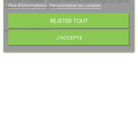
Conseils d'entretien : ne pas mettre au sèche-linge, lavage en
Plus d'informations
Personnaliser les cookies
machine à 30° C a l'envers
REJETER TOUT
Référence: CMP12V Noir
J'ACCEPTE
PROMO !
-40%