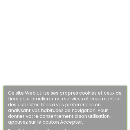
APERÇU RAPIDE
Guess
Ce site Web utilise ses propres cookies et ceux de
tiers pour améliorer nos services et vous montrer
des publicités liées à vos préférences en
Tee Shirt Guess Femme...
analysant vos habitudes de navigation. Pour
Prix
Prix
20,94 €
34,90 €
donner votre consentement à son utilisation,
appuyez sur le bouton Accepter.
habituel