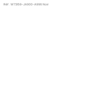
Réf : W73I59-JA900-A996 Noir
PROMO !
-40%