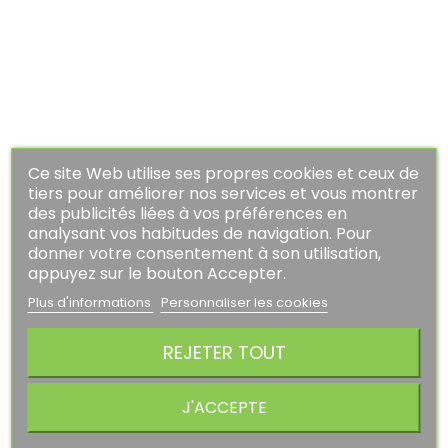
Guess
T Shirt Guess Manches...
Prix
Prix
20,93 €
29,90 €
habituel
AJOUTER AU PANIER
Ce site Web utilise ses propres cookies et ceux de
tiers pour améliorer nos services et vous montrer
des publicités liées à vos préférences en
PROMO !
-20%
analysant vos habitudes de navigation. Pour
donner votre consentement à son utilisation,
appuyez sur le bouton Accepter.
Plus d'informations
Personnaliser les cookies
REJETER TOUT
J'ACCEPTE