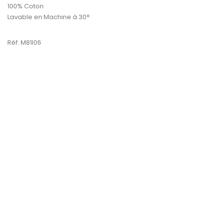
100% Coton
Lavable en Machine à 30°
Réf: M81I06
PROMO !
-30%