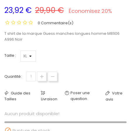
23,92 €
29,90 €
Économisez 20%
0 Commentaire(s)
T shirt de la marque Guess manches longues homme M81I06
A996 Noir
Taille :
Quantité:
Poser une
Guide des
Votre
question
Tailles
Livraison
avis
Aucun produit disponible!

Rupture de stock