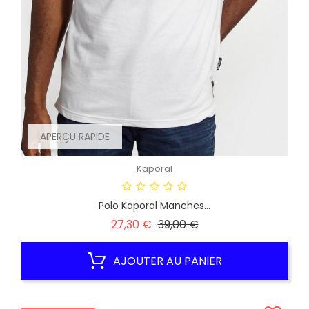
APERÇU RAPIDE
Kaporal
Polo Kaporal Manches...
Prix
Prix
27,30 €
39,00 €
habituel
AJOUTER AU PANIER