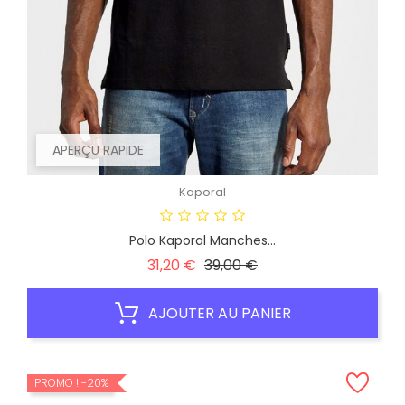
APERÇU RAPIDE
Kaporal
Polo Kaporal Manches...
Prix
Prix
31,20 €
39,00 €
habituel
AJOUTER AU PANIER
PROMO !
-20%