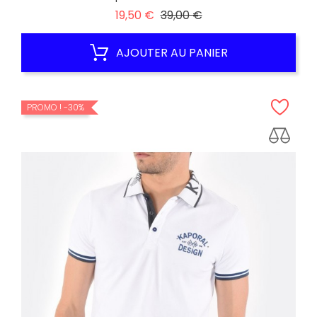
Prix
Prix
19,50 €
39,00 €
habituel
AJOUTER AU PANIER
PROMO !
-30%