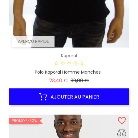
APERÇU RAPIDE
Kaporal
Polo Kaporal Homme Manches...
Prix
Prix
23,40 €
39,00 €
habituel
AJOUTER AU PANIER
PROMO !
-30%