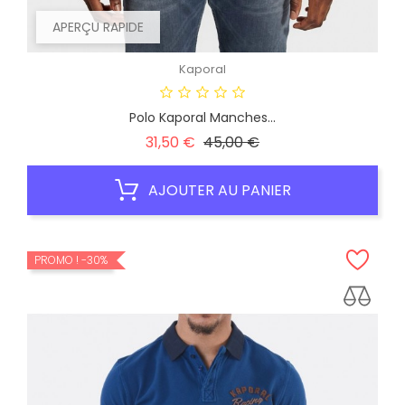
APERÇU RAPIDE
Kaporal
Polo Kaporal Manches...
Prix
Prix
31,50 €
45,00 €
habituel
AJOUTER AU PANIER
PROMO !
-30%