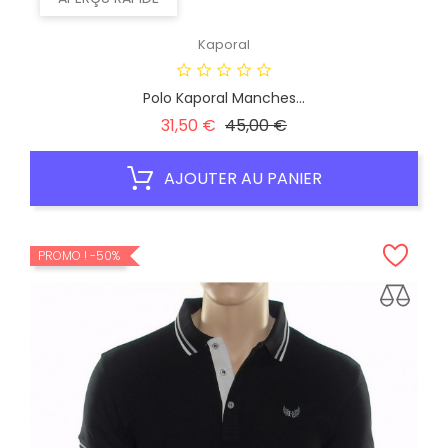
Kaporal
Polo Kaporal Manches...
Prix
Prix
31,50 €
45,00 €
habituel
AJOUTER AU PANIER
PROMO !
-50%