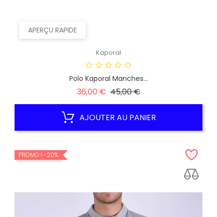
APERÇU RAPIDE
Kaporal
Polo Kaporal Manches...
Prix
Prix
36,00 €
45,00 €
habituel
AJOUTER AU PANIER
PROMO !
-20%