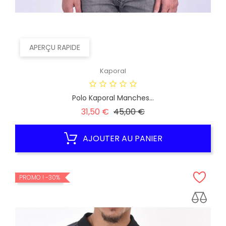
APERÇU RAPIDE
Kaporal
Polo Kaporal Manches...
Prix
Prix
31,50 €
45,00 €
habituel
AJOUTER AU PANIER
PROMO !
-30%