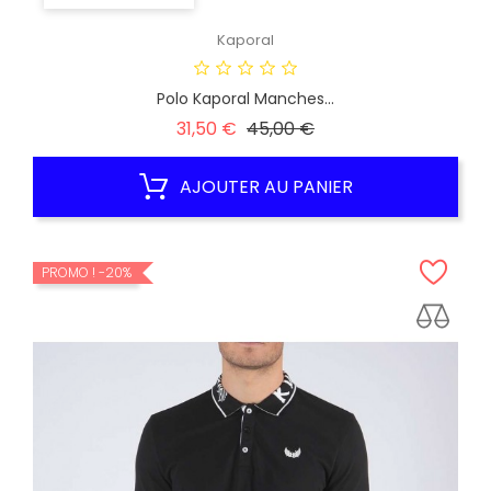
Kaporal
Polo Kaporal Manches...
Prix
Prix
31,50 €
45,00 €
habituel
AJOUTER AU PANIER
PROMO !
-20%