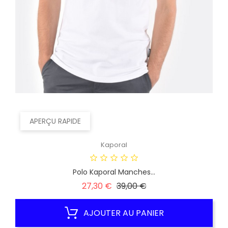
APERÇU RAPIDE
Kaporal
Polo Kaporal Manches...
Prix
Prix
27,30 €
39,00 €
habituel
AJOUTER AU PANIER