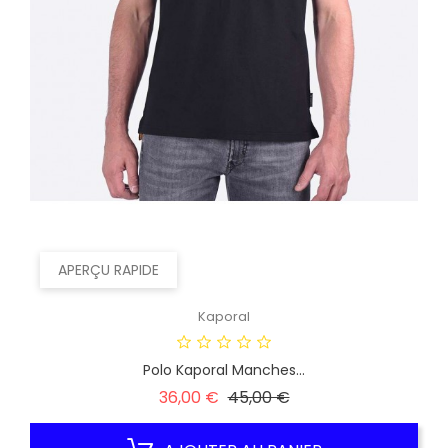
APERÇU RAPIDE
Kaporal
Polo Kaporal Manches...
Prix
Prix
36,00 €
45,00 €
habituel