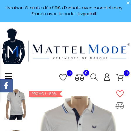
Livraison Gratuite dès 99€ d'achats avec mondial relay
France avec le code :
Livgratuit
0
0
0
-60%
PROMO !