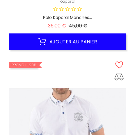
Kaporal
Polo Kaporal Manches...
Prix
Prix
36,00 €
45,00 €
habituel
AJOUTER AU PANIER
PROMO !
-20%