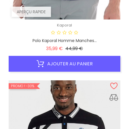
APERÇU RAPIDE
Kaporal
Polo Kaporal Homme Manches...
Prix
Prix
35,99 €
44,99 €
habituel
AJOUTER AU PANIER
PROMO !
-30%