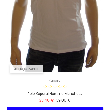
APERÇU RAPIDE
Kaporal
Polo Kaporal Homme Manches...
Prix
Prix
23,40 €
39,00 €
habituel