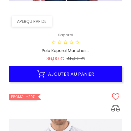
APERÇU RAPIDE
Kaporal
Polo Kaporal Manches...
Prix
Prix
36,00 €
45,00 €
habituel
AJOUTER AU PANIER
PROMO !
-20%