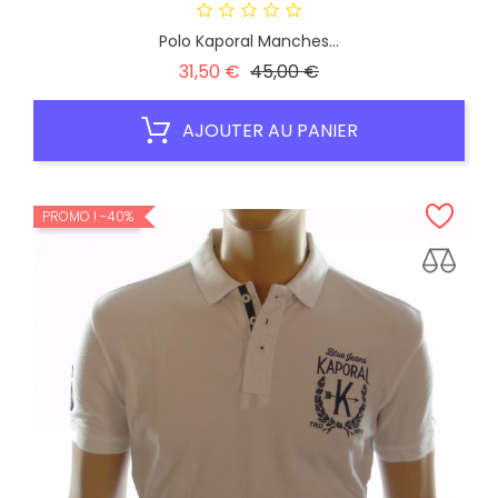
Polo Kaporal Manches...
Prix
Prix
31,50 €
45,00 €
habituel
AJOUTER AU PANIER
PROMO !
-40%