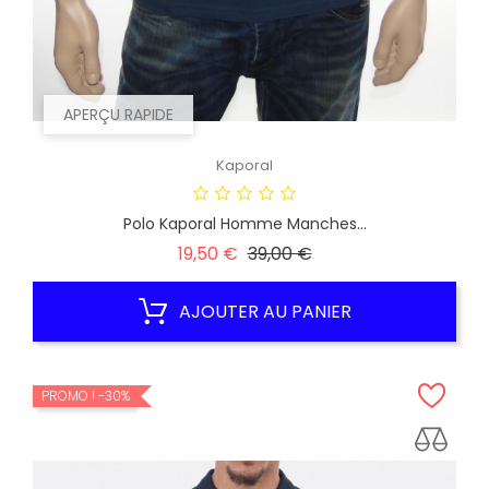
APERÇU RAPIDE
Kaporal
Polo Kaporal Homme Manches...
Prix
Prix
19,50 €
39,00 €
habituel
AJOUTER AU PANIER
PROMO !
-30%