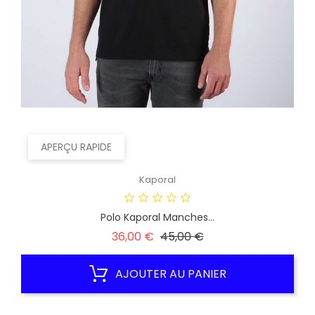
APERÇU RAPIDE
Kaporal
Polo Kaporal Manches...
Prix
Prix
36,00 €
45,00 €
habituel
AJOUTER AU PANIER