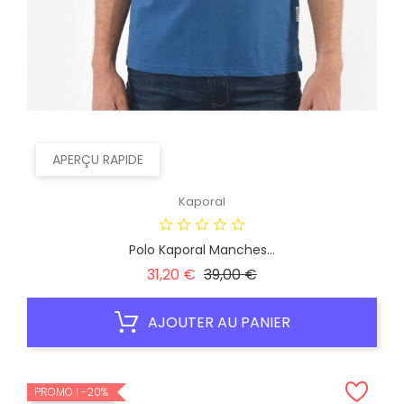
APERÇU RAPIDE
Kaporal
Polo Kaporal Manches...
Prix
Prix
31,20 €
39,00 €
habituel
AJOUTER AU PANIER
PROMO !
-20%