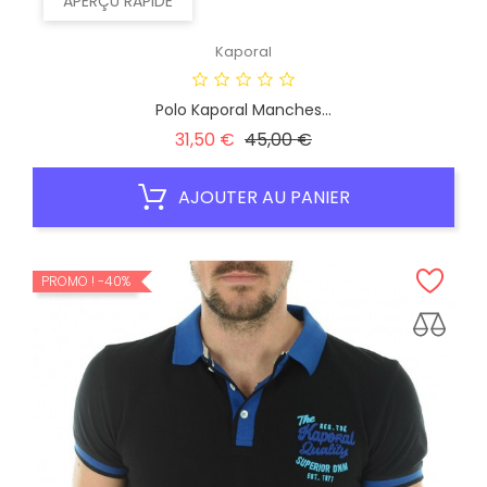
APERÇU RAPIDE
Kaporal
Polo Kaporal Manches...
Prix
Prix
31,50 €
45,00 €
habituel
AJOUTER AU PANIER
PROMO !
-40%