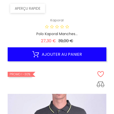
APERÇU RAPIDE
Kaporal
Polo Kaporal Manches...
Prix
Prix
27,30 €
39,00 €
habituel
AJOUTER AU PANIER
PROMO !
-30%