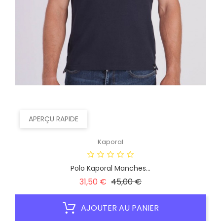
APERÇU RAPIDE
Kaporal
Polo Kaporal Manches...
Prix
Prix
31,50 €
45,00 €
habituel
AJOUTER AU PANIER