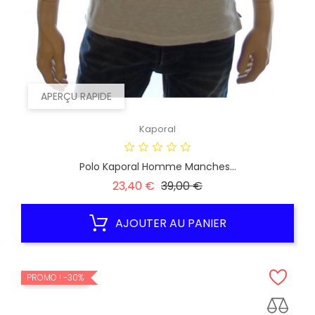
APERÇU RAPIDE
Kaporal
Polo Kaporal Homme Manches...
Prix
Prix
23,40 €
39,00 €
habituel
AJOUTER AU PANIER
PROMO !
-30%