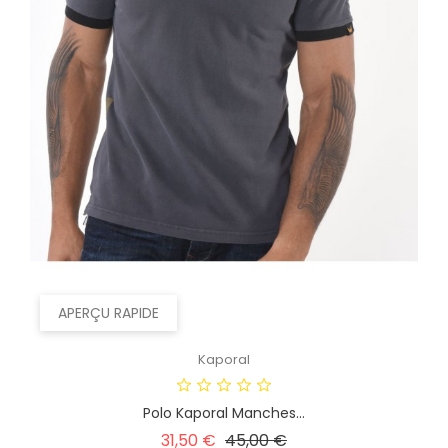
APERÇU RAPIDE
Kaporal
Polo Kaporal Manches...
Prix
Prix
31,50 €
45,00 €