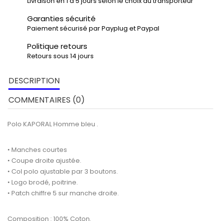
Livraison en 1 a 5 jours selon le choix du transporteur
Garanties sécurité
Paiement sécurisé par Payplug et Paypal
Politique retours
Retours sous 14 jours
DESCRIPTION
COMMENTAIRES (0)
Polo KAPORAL Homme bleu .
• Manches courtes
• Coupe droite ajustée.
• Col polo ajustable par 3 boutons.
• Logo brodé, poitrine.
•
Patch chiffre 5 sur manche droite
.
Composition : 100% Coton.