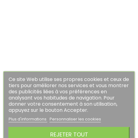
Kaporal
Sweat Zippé A Capuche...
Prix
Prix
47,20 €
59,00 €
habituel
AJOUTER AU PANIER
PROMO !
-20%
Ce site Web utilise ses propres cookies et ceux de
tiers pour améliorer nos services et vous montrer
des publicités liées à vos préférences en
analysant vos habitudes de navigation. Pour
donner votre consentement à son utilisation,
appuyez sur le bouton Accepter.
Plus d'informations
Personnaliser les cookies
REJETER TOUT