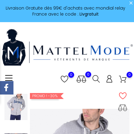
Livraison Gratuite dès 99€ d'achats avec mondial relay
France avec le code :
Livgratuit
0
0
0
-30%
PROMO !