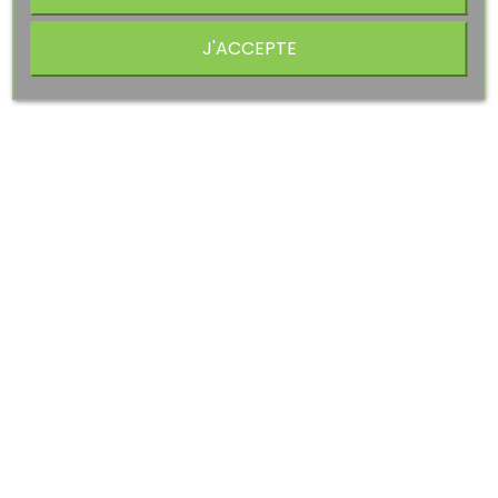
J'ACCEPTE
APERÇU RAPIDE
Kaporal
Sweat Zippé A Capuche...