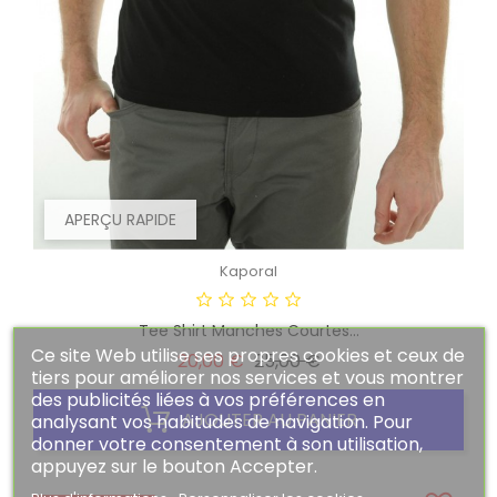
APERÇU RAPIDE
Kaporal
Tee Shirt Manches Courtes...
Ce site Web utilise ses propres cookies et ceux de
Prix
Prix
20,00 €
25,00 €
tiers pour améliorer nos services et vous montrer
des publicités liées à vos préférences en
habituel
AJOUTER AU PANIER
analysant vos habitudes de navigation. Pour
donner votre consentement à son utilisation,
appuyez sur le bouton Accepter.