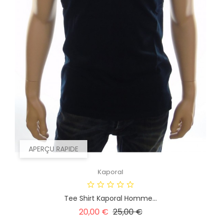
APERÇU RAPIDE
Kaporal
Tee Shirt Kaporal Homme...
Prix
Prix
20,00 €
25,00 €