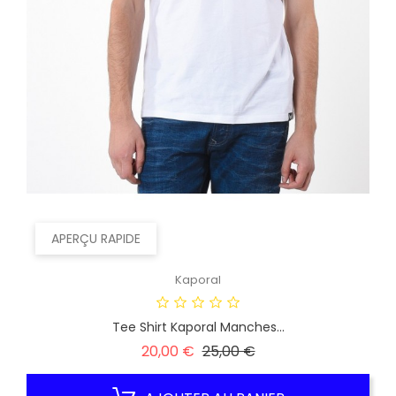
APERÇU RAPIDE
Kaporal
Tee Shirt Kaporal Manches...
Prix
Prix
20,00 €
25,00 €
habituel