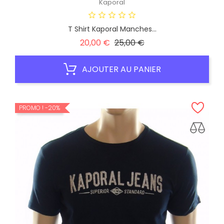
Kaporal
T Shirt Kaporal Manches...
Prix
Prix
20,00 €
25,00 €
habituel
AJOUTER AU PANIER
PROMO !
-20%