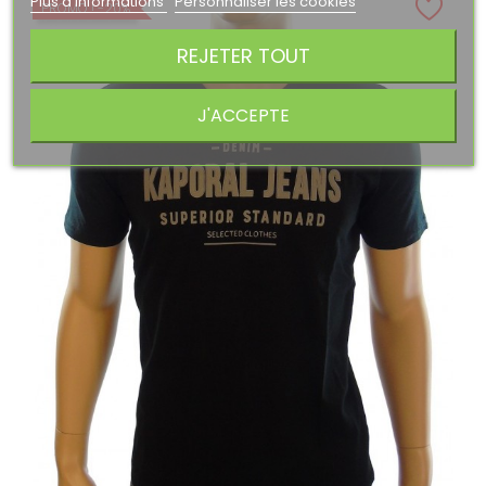
Plus d'informations
Personnaliser les cookies
PROMO !
-20%
REJETER TOUT
J'ACCEPTE