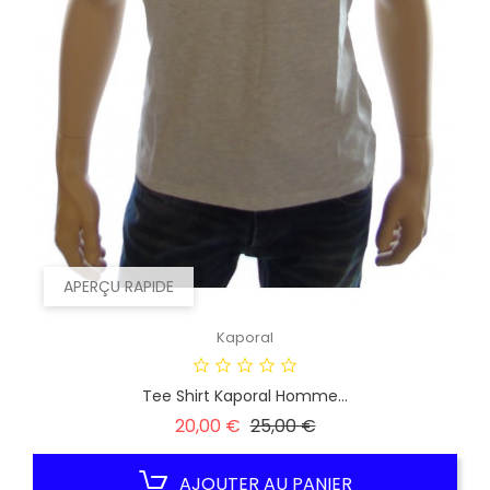
APERÇU RAPIDE
Kaporal
Tee Shirt Kaporal Homme...
Prix
Prix
20,00 €
25,00 €
habituel
AJOUTER AU PANIER