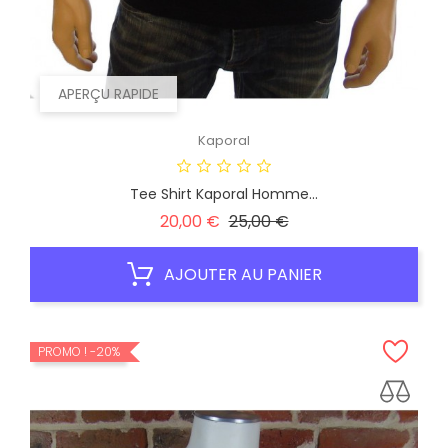
APERÇU RAPIDE
Kaporal
Tee Shirt Kaporal Homme...
Prix
Prix
20,00 €
25,00 €
habituel
AJOUTER AU PANIER
PROMO !
-20%