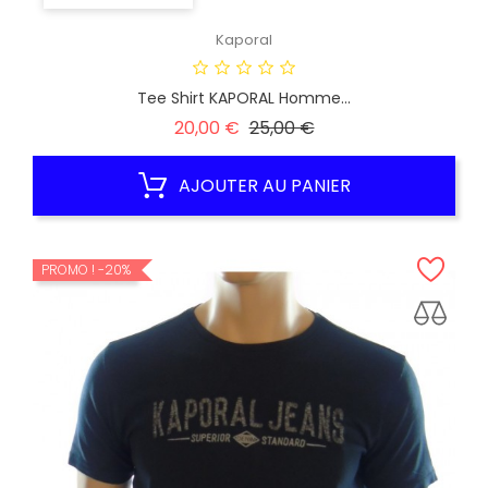
Kaporal
Tee Shirt KAPORAL Homme...
Prix
Prix
20,00 €
25,00 €
habituel
AJOUTER AU PANIER
PROMO !
-20%