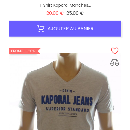
T Shirt Kaporal Manches...
Prix
Prix
20,00 €
25,00 €
habituel
AJOUTER AU PANIER
PROMO !
-20%