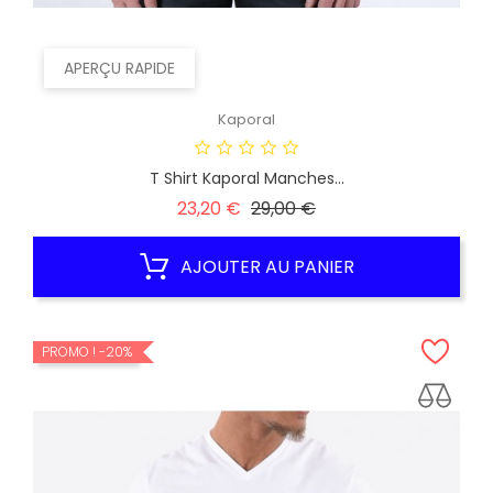
APERÇU RAPIDE
Kaporal
T Shirt Kaporal Manches...
Prix
Prix
23,20 €
29,00 €
habituel
AJOUTER AU PANIER
PROMO !
-20%