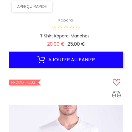
APERÇU RAPIDE
Kaporal
T Shirt Kaporal Manches...
Prix
Prix
20,00 €
25,00 €
habituel
AJOUTER AU PANIER
PROMO !
-20%