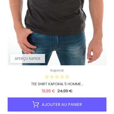
APERÇU RAPIDE
Kaporal
TEE SHIRT KAPORAL 5 HOMME...
Prix
Prix
19,99 €
24,99 €
habituel
AJOUTER AU PANIER