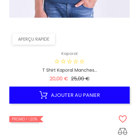
APERÇU RAPIDE
Kaporal
T Shirt Kaporal Manches...
Prix
Prix
20,00 €
25,00 €
habituel
AJOUTER AU PANIER
PROMO !
-20%