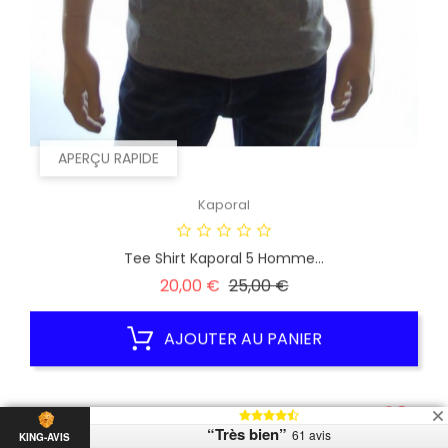
APERÇU RAPIDE
Kaporal
Tee Shirt Kaporal 5 Homme...
Prix
Prix
20,00 €
25,00 €
habituel
AJOUTER AU PANIER
PROMO !
-20%
“Très bien”
61 avis
KING-AVIS