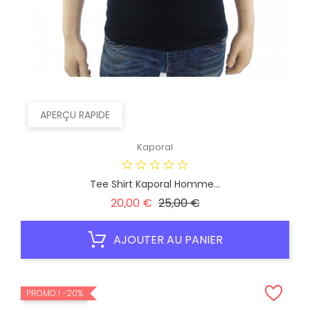
APERÇU RAPIDE
Kaporal
Tee Shirt Kaporal Homme...
Prix
Prix
20,00 €
25,00 €
habituel
AJOUTER AU PANIER
PROMO !
-20%