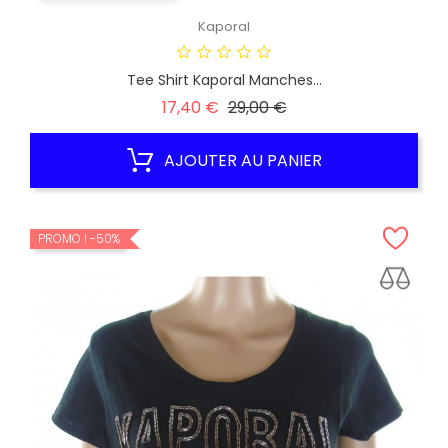
Kaporal
Tee Shirt Kaporal Manches...
Prix
Prix
17,40 €
29,00 €
habituel
AJOUTER AU PANIER
PROMO !
-50%