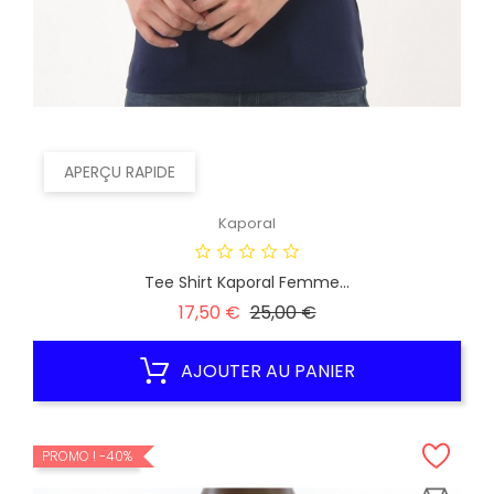
APERÇU RAPIDE
Kaporal
Tee Shirt Kaporal Femme...
Prix
Prix
17,50 €
25,00 €
habituel
AJOUTER AU PANIER
PROMO !
-40%