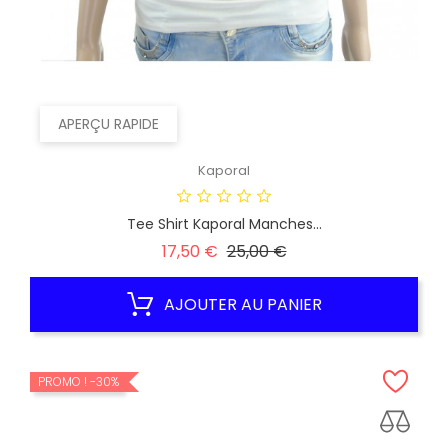
APERÇU RAPIDE
Kaporal
Tee Shirt Kaporal Manches...
Prix
Prix
17,50 €
25,00 €
habituel
AJOUTER AU PANIER
PROMO !
-30%