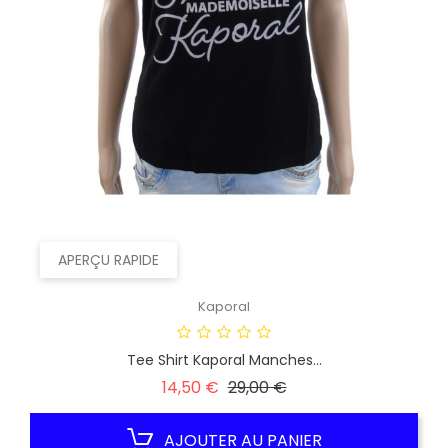
APERÇU RAPIDE
Kaporal
Tee Shirt Kaporal Manches...
Prix
Prix
14,50 €
29,00 €
habituel
AJOUTER AU PANIER