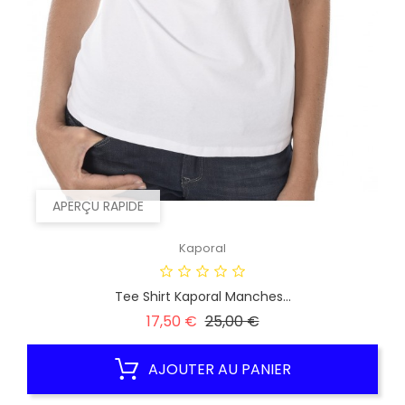
APERÇU RAPIDE
Kaporal
Tee Shirt Kaporal Manches...
Prix
Prix
17,50 €
25,00 €
habituel
AJOUTER AU PANIER