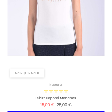
APERÇU RAPIDE
Kaporal
T Shirt Kaporal Manches...
Prix
Prix
15,00 €
25,00 €