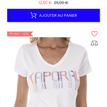
Prix
Prix
12,50 €
25,00 €
habituel
AJOUTER AU PANIER
PROMO !
-30%