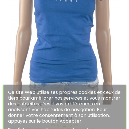
Ce site Web utilise ses propres cookies et ceux de
tiers pour améliorer nos services et vous montrer
des publicités liées à vos préférences en
APERÇU RAPIDE
analysant vos habitudes de navigation. Pour
donner votre consentement à son utilisation,
Kaporal
appuyez sur le bouton Accepter.