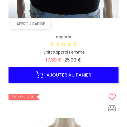
APERÇU RAPIDE
Kaporal
T Shirt Kaporal Femme...
Prix
Prix
17,50 €
25,00 €
habituel
AJOUTER AU PANIER
PROMO !
-40%