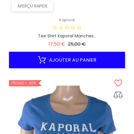
APERÇU RAPIDE
Kaporal
Tee Shirt Kaporal Manches...
Prix
Prix
17,50 €
25,00 €
habituel
AJOUTER AU PANIER
PROMO !
-40%