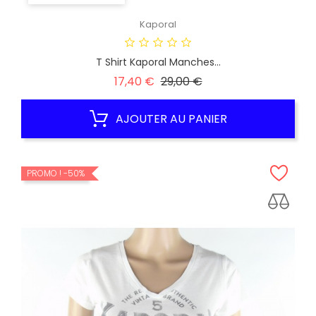
Kaporal
T Shirt Kaporal Manches...
Prix
Prix
17,40 €
29,00 €
habituel
AJOUTER AU PANIER
PROMO !
-50%