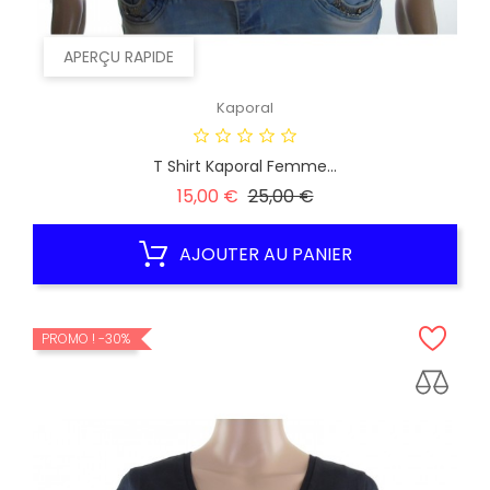
APERÇU RAPIDE
Kaporal
T Shirt Kaporal Femme...
Prix
Prix
15,00 €
25,00 €
habituel
AJOUTER AU PANIER
PROMO !
-30%