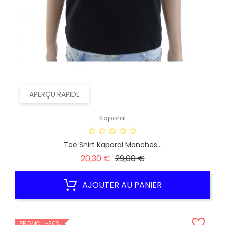
APERÇU RAPIDE
Kaporal
Tee Shirt Kaporal Manches...
Prix
Prix
20,30 €
29,00 €
habituel
AJOUTER AU PANIER
PROMO !
-30%