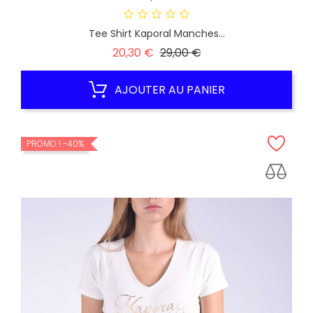
Tee Shirt Kaporal Manches...
Prix
Prix
20,30 €
29,00 €
habituel
AJOUTER AU PANIER
PROMO !
-40%