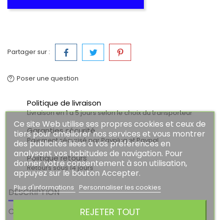
Partager sur :
Poser une question
Politique de livraison
Livraison en 1 a 5 jours selon le choix du transporteur
Ce site Web utilise ses propres cookies et ceux de
Garanties sécurité
tiers pour améliorer nos services et vous montrer
Paiement sécurisé par Payplug et Paypal
des publicités liées à vos préférences en
analysant vos habitudes de navigation. Pour
Politique retours
donner votre consentement à son utilisation,
Retours sous 14 jours
appuyez sur le bouton Accepter.
Plus d'informations
Personnaliser les cookies
DESCRIPTION
COMMENTAIRES (0)
REJETER TOUT