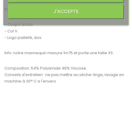
Pull Kaporal Clair gris
J'ACCEPTE
- Coupe droite.
- Col V.
- Logo pailleté, dos.
Info: notre mannequin mesure 1m75 et porte une taille XS.
Composition: 54% Polyamide 46% Viscose.
Conseils d'entretien : ne pas mettre au sèche-linge, lavage en
machine à 30° C a l'envers