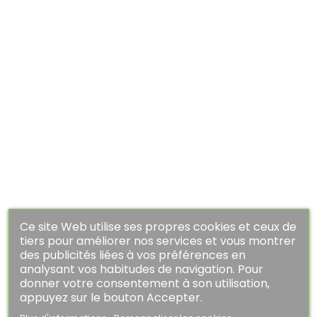
APERÇU RAPIDE
Ce site Web utilise ses propres cookies et ceux de
Kaporal
tiers pour améliorer nos services et vous montrer
des publicités liées à vos préférences en
analysant vos habitudes de navigation. Pour
T Shirt Kaporal Femme...
donner votre consentement à son utilisation,
Prix
Prix
17,50 €
25,00 €
appuyez sur le bouton Accepter.