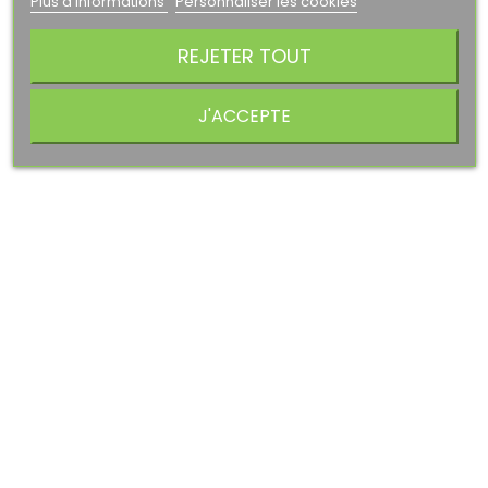
Plus d'informations
Personnaliser les cookies
habituel
AJOUTER AU PANIER
REJETER TOUT
PROMO !
-40%
J'ACCEPTE