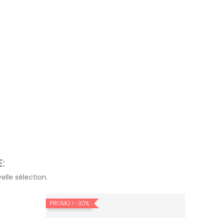
:
lle sélection.
PROMO !
-30%