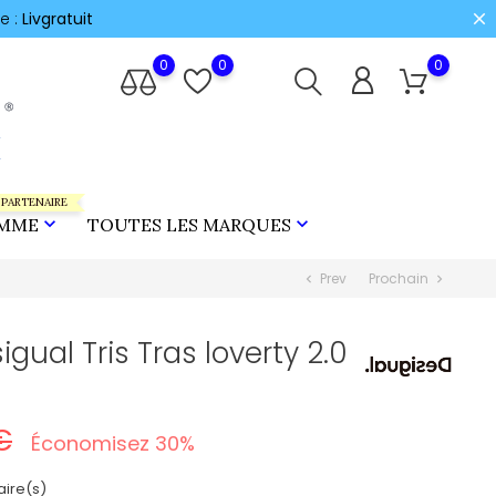
e :
Livgratuit
0
0
0
 PARTENAIRE


MME
TOUTES LES MARQUES
Prev
Prochain
chevron_left
chevron_right
gual Tris Tras loverty 2.0
€
Économisez 30%
ire(s)