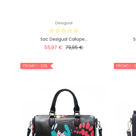
Desigual
Sac Desigual Caliope...
S
Prix
Prix
55,97 €
79,95 €
habituel
PROMO !
-30%
PROMO !
-