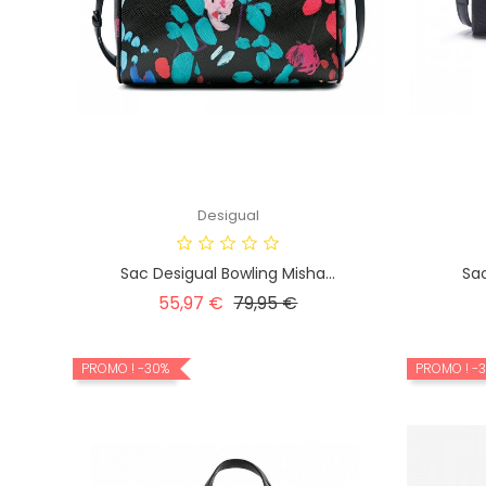
Desigual
Sac Desigual Bowling Misha...
Sac
Prix
Prix
55,97 €
79,95 €
habituel
PROMO !
-30%
PROMO !
-