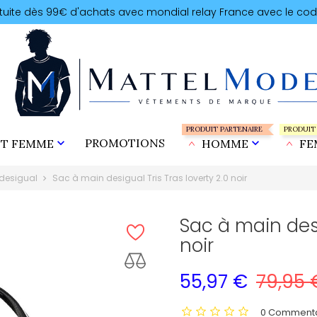
atuite dès 99€ d'achats avec mondial relay France avec le cod
PRODUIT PARTENAIRE
PRODUIT

PROMOTIONS

T FEMME
HOMME
FE
desigual
Sac à main desigual Tris Tras loverty 2.0 noir
Sac à main desi
noir
55,97 €
79,95 
0 Commenta