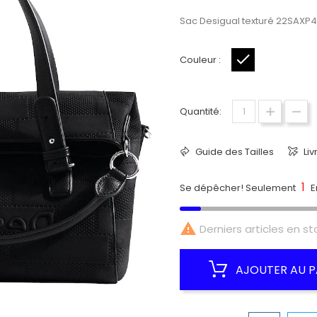
Sac Desigual texturé 22SAXP4
Couleur :
Noir
Quantité:
Guide des Tailles
Liv
1
Se dépêcher! Seulement
E

Derniers articles en st
AJOUTER AU P