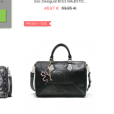
e...
Sac Desigual BOLS MAJESTIC...
rix
Prix
Prix
48,97 €
69,95 €
habituel
PROMO !
-30%