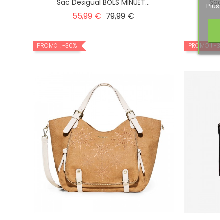
Sac Desigual BOLS MINUET...
Sac
Plus
Prix
Prix
55,99 €
79,99 €
habituel
PROMO !
-30%
PROMO !
-