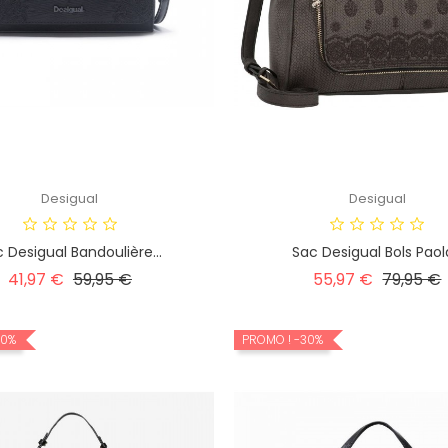
Desigual
Desigual
 Desigual Bandoulière...
Sac Desigual Bols Paola
Prix
Prix
Prix
P
41,97 €
59,95 €
55,97 €
79,95 €
habituel
habituel
30%
PROMO !
-30%