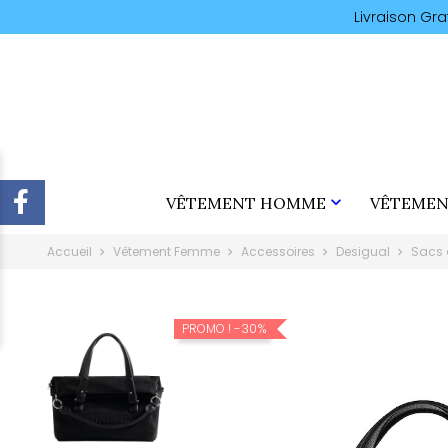
Livraison Gr

VÊTEMENT HOMME
VÊTEMEN
Accueil
Vêtement Femme
Accessoires
Desigual
Sacs 
-30%
PROMO !