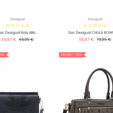
Desigual
Desigual
ac Desigual Bols Aliki...
Sac Desigual CHULA BOWLI
Prix
Prix
Prix
P
34,97 €
49,95 €
55,97 €
79,95 €
habituel
habituel
30%
PROMO !
-30%