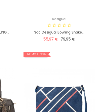
Desigual
NG...
Sac Desigual Bowling Snake...
rix
Prix
Prix
55,97 €
79,95 €
habituel
PROMO !
-30%