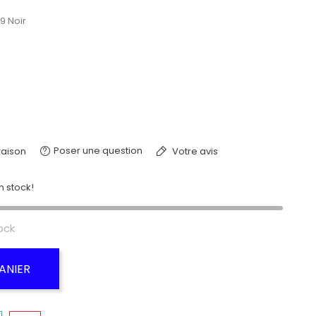
9 Noir
Poser une question
raison
Votre avis
n stock!
ock
ANIER