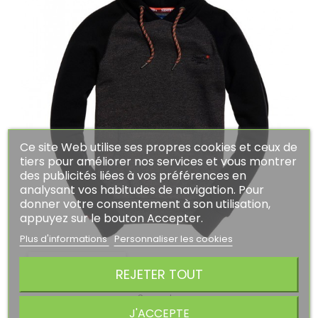
Ce site Web utilise ses propres cookies et ceux de
tiers pour améliorer nos services et vous montrer
des publicités liées à vos préférences en
analysant vos habitudes de navigation. Pour
donner votre consentement à son utilisation,
appuyez sur le bouton Accepter.
Plus d'informations
Personnaliser les cookies
APERÇU RAPIDE
REJETER TOUT
Superdry
J'ACCEPTE