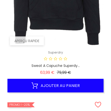
APERÇU RAPIDE
Superdry
Sweat A Capuche Superdy...
Prix
Prix
63,99 €
79,99 €
habituel
AJOUTER AU PANIER
PROMO !
-20%