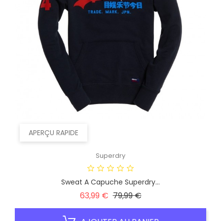
APERÇU RAPIDE
Superdry
Sweat A Capuche Superdry...
Prix
Prix
63,99 €
79,99 €
habituel