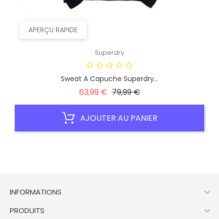
APERÇU RAPIDE
Superdry
Sweat A Capuche Superdry...
Prix
Prix
63,99 €
79,99 €
habituel
AJOUTER AU PANIER

INFORMATIONS

PRODUITS