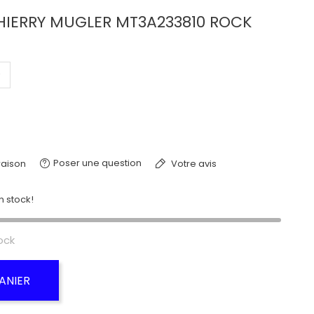
HIERRY MUGLER MT3A233810 ROCK
Poser une question
raison
Votre avis
n stock!
ock
ANIER