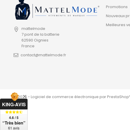
Promotions
Nouveaux pr
Meilleures v
mattelmode
7 pont de la batterie
62590 Oignies
France
contact@mattelmode.fr
© 2026 - Logiciel de commerce électronique par PrestaShop
KING-AVIS
4.6 / 5
“Très bien”
61 avis