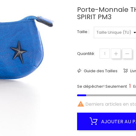
Porte-Monnaie T
SPIRIT PM3
Taille :
Quantité:
Guide des Tailles
Liv
1
Se dépêcher! Seulement
E

Derniers articles en st
AJOUTER AU P