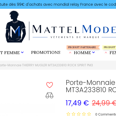
atuite dès 99€ d'achats avec mondial relay France avec le cod
PRODUIT PARTENAIRE
PRODUIT

PROMOTIONS

T FEMME
HOMME
FE
orte-Monnaie THIERRY MUGLER MT3A233810 ROCK SPIRIT PM3
Porte-Monnaie
MT3A233810 RO
17,49 €
24,99 
0 Commenta