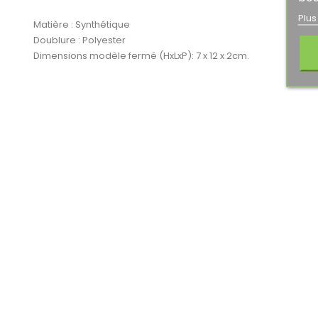
Plus
Matière : Synthétique
Doublure : Polyester
Dimensions modèle fermé (HxLxP): 7 x 12 x 2cm.
PROMO !
-30%
PROMO !
-