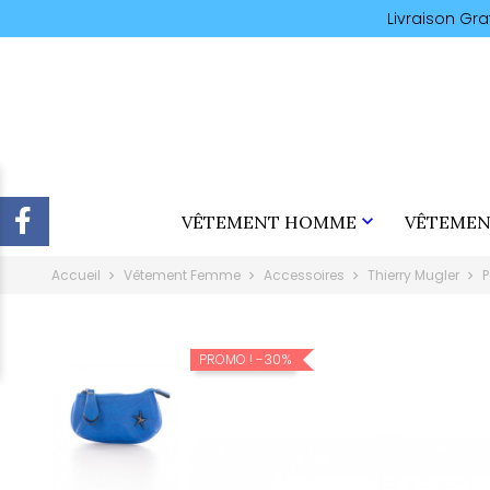
Livraison Gr

VÊTEMENT HOMME
VÊTEMEN
Accueil
Vêtement Femme
Accessoires
Thierry Mugler
P
-30%
PROMO !