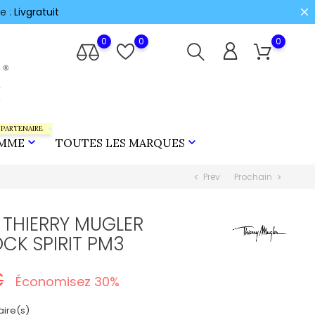
e :
Livgratuit
0
0
0
 PARTENAIRE


MME
TOUTES LES MARQUES
Prev
Prochain
chevron_left
chevron_right
 THIERRY MUGLER
CK SPIRIT PM3
€
Économisez 30%
ire(s)