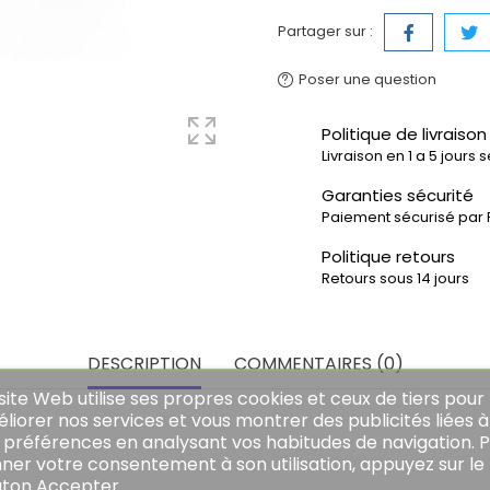
Partager sur :
Poser une question
Politique de livraison
Livraison en 1 a 5 jours 
Garanties sécurité
Paiement sécurisé par 
Politique retours
Retours sous 14 jours
DESCRIPTION
COMMENTAIRES (0)
site Web utilise ses propres cookies et ceux de tiers pour
liorer nos services et vous montrer des publicités liées à
 préférences en analysant vos habitudes de navigation. 
ner votre consentement à son utilisation, appuyez sur le
ton Accepter.