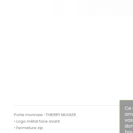
Ce 
amé
Porte monnaie -THIERRY MUGLER.
vos
• Logo métal face avant.
don
• Fermeture zip.
bou